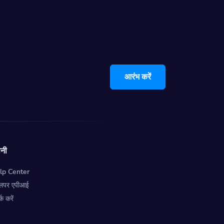
आरंभ करें
पनी
lp Center
वलपर एपीआई
्क करें