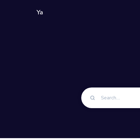
Ya
समाधान
क्यूआर कोड
अनुकूलन योग्य
जैव पृष्ठ
अपने सोशल मीड