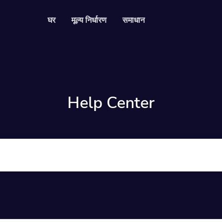
घर
मूल्य निर्धारण
समाधान
साधन
डेवलपर एपीआई
हमारे एपीआई का उपयोग करने क
 और ट्रैक करने योग्य क्यूआर कोड
Help Center
Help Center
Check out our help cen
िया फॉलोअर्स को कन्वर्ट करें